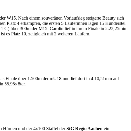
er W15. Nach einem souveränen Vorlaufsieg steigerte Beauty sich
en Platz 4 erkämpfen, die ersten 5 Läuferinnen lagen 15 Hunderstel
TG) über 300m der M15. Carolin lief in ihrem Finale in 2:22,25min
st es Platz 10, zeitgleich mit 2 weiteren Läufern.
s Finale über 1.500m der mU18 und lief dort in 4:10,51min auf
n 55,95s 8ter.
 Hürden und der 4x100 Staffel der
StG Regio Aachen
ein