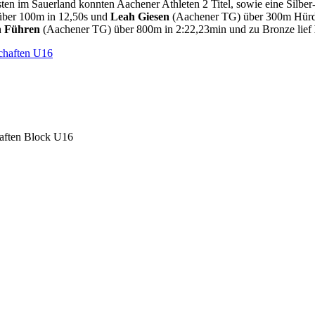
n im Sauerland konnten Aachener Athleten 2 Titel, sowie eine Silber
ber 100m in 12,50s und
Leah Giesen
(Aachener TG) über 300m Hürden
n Führen
(Aachener TG) über 800m in 2:22,23min und zu Bronze lief
schaften U16
haften Block U16