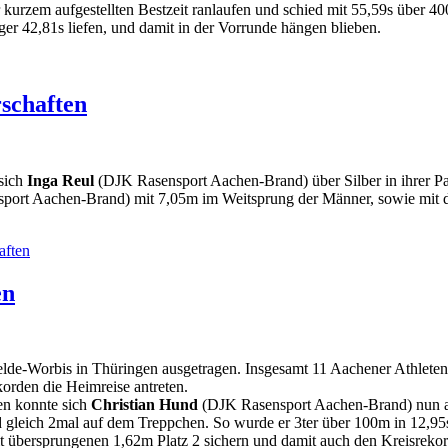
or kurzem aufgestellten Bestzeit ranlaufen und schied mit 55,59s über 
er 42,81s liefen, und damit in der Vorrunde hängen blieben.
rschaften
sich
Inga Reul
(DJK Rasensport Aachen-Brand) über Silber in ihrer Par
ort Aachen-Brand) mit 7,05m im Weitsprung der Männer, sowie mit d
aften
en
de-Worbis in Thüringen ausgetragen. Insgesamt 11 Aachener Athleten ha
korden die Heimreise antreten.
en konnte sich
Christian Hund
(DJK Rasensport Aachen-Brand) nun au
leich 2mal auf dem Treppchen. So wurde er 3ter über 100m in 12,95s 
übersprungenen 1,62m Platz 2 sichern und damit auch den Kreisrekor