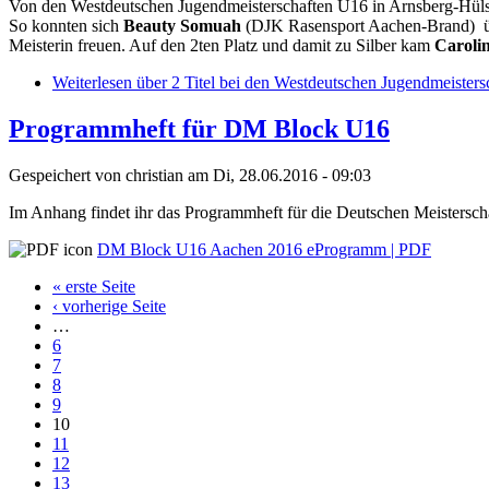
Von den Westdeutschen Jugendmeisterschaften U16 in Arnsberg-Hülste
So konnten sich
Beauty Somuah
(DJK Rasensport Aachen-Brand) ü
Meisterin freuen. Auf den 2ten Platz und damit zu Silber kam
Caroli
Weiterlesen
über 2 Titel bei den Westdeutschen Jugendmeister
Programmheft für DM Block U16
Gespeichert von
christian
am Di, 28.06.2016 - 09:03
Im Anhang findet ihr das Programmheft für die Deutschen Meistersc
DM Block U16 Aachen 2016 eProgramm | PDF
« erste Seite
‹ vorherige Seite
…
6
7
8
9
10
11
12
13