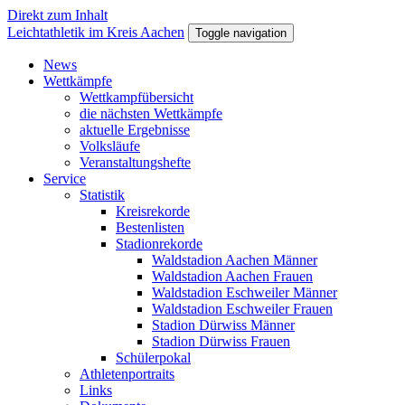
Direkt zum Inhalt
Leichtathletik im Kreis Aachen
Toggle navigation
News
Wettkämpfe
Wettkampfübersicht
die nächsten Wettkämpfe
aktuelle Ergebnisse
Volksläufe
Veranstaltungshefte
Service
Statistik
Kreisrekorde
Bestenlisten
Stadionrekorde
Waldstadion Aachen Männer
Waldstadion Aachen Frauen
Waldstadion Eschweiler Männer
Waldstadion Eschweiler Frauen
Stadion Dürwiss Männer
Stadion Dürwiss Frauen
Schülerpokal
Athletenportraits
Links