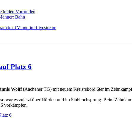
e in den Vorrunden
 Männer: Bahn
ngham im TV und im Livestream
uf Platz 6
annis Wolff
(Aachener TG) mit neuem Kreisrekord 6ter im Zehnkampf d
so war es zuletzt über Hürden und im Stabhochsprung. Beim Zehnkampf
z 6 vorkämpfen.
latz 6