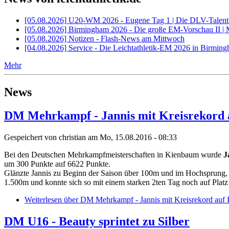
[05.08.2026] U20-WM 2026 - Eugene Tag 1 | Die DLV-Talent
[05.08.2026] Birmingham 2026 - Die große EM-Vorschau II |
[05.08.2026] Notizen - Flash-News am Mittwoch
[04.08.2026] Service - Die Leichtathletik-EM 2026 in Birmi
Mehr
News
DM Mehrkampf - Jannis mit Kreisrekord a
Gespeichert von
christian
am Mo, 15.08.2016 - 08:33
Bei den Deutschen Mehrkampfmeisterschaften in Kienbaum wurde
J
um 300 Punkte auf 6622 Punkte.
Glänzte Jannis zu Beginn der Saison über 100m und im Hochsprung, 
1.500m und konnte sich so mit einem starken 2ten Tag noch auf Plat
Weiterlesen
über DM Mehrkampf - Jannis mit Kreisrekord auf P
DM U16 - Beauty sprintet zu Silber