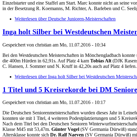
Einzelstarter und eine Staffel am Start. Marc konnte nicht an seine v
in der Besetzung R. Koemanns, M. Richter, A. Barleben und C. Seelig
Weiterlesen
über Deutsche Junioren-Meisterschaften
Inga holt Silber bei Westdeutschen Meiste
Gespeichert von
christian
am Mo, 11.07.2016 - 10:34
Bei den Westdeutschen Meisterschaften in Mönchengladbach konnte 
die 400m Hürden in 62,91s. Auf Platz 4 kam
Tobias Alt
(DJK Rasensp
C. Hansen, J. Sommer und N. Kruff in 42,20s auch auf Platz 4 liefen.
Weiterlesen
über Inga holt Silber bei Westdeutschen Meistersch
1 Titel und 5 Kreisrekorde bei DM Senior
Gespeichert von
christian
am Mo, 11.07.2016 - 10:17
Die Deutschen Seniorenmeisterschaften wurden dieses Jahr in Leinefel
konnten sie mit 1 Titel, 4 weiteren Podestplatzierungen und 5 Kreisre
Nach dem Titel bei den Deutschen Senioren Winterwurfmeisterschaft
Klasse M45 mit 53,47m.
Günter Vogel
(SV Germania Dürwiß) stand g
Altersklasse konnte sich
Dr. Ralf Naeven
(SV Germania Dürwiß) mit 