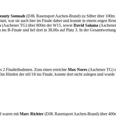
eauty Somuah
(DJK Rasensport Aachen-Brand) zu Silber über 100m d
art, war sie auch hier im Finale dabei und konnte in einem engen Renn
n
(Aachener TG) über 800m der W15, sowie
David Salama
(Aachener 
ns B-Finale und lief dort in 38,06s auf Platz 3. In der Gesamtwertung i
 2 Finalteilnahmen. Zum einen erreichte
Max Nores
(Aachener TG) da
 Hürden der mU18 ins Finale, konnte dort nicht zulegen und wurde i
id waren mit
Marc Richter
(DJK Rasensport Aachen-Brand) über 400m