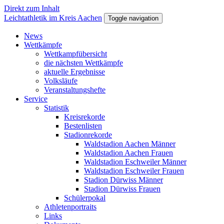
Direkt zum Inhalt
Leichtathletik im Kreis Aachen
Toggle navigation
News
Wettkämpfe
Wettkampfübersicht
die nächsten Wettkämpfe
aktuelle Ergebnisse
Volksläufe
Veranstaltungshefte
Service
Statistik
Kreisrekorde
Bestenlisten
Stadionrekorde
Waldstadion Aachen Männer
Waldstadion Aachen Frauen
Waldstadion Eschweiler Männer
Waldstadion Eschweiler Frauen
Stadion Dürwiss Männer
Stadion Dürwiss Frauen
Schülerpokal
Athletenportraits
Links