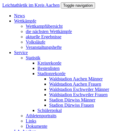
Direkt zum Inhalt
Leichtathletik im Kreis Aachen
Toggle navigation
News
Wettkämpfe
Wettkampfübersicht
die nächsten Wettkämpfe
aktuelle Ergebnisse
Volksläufe
Veranstaltungshefte
Service
Statistik
Kreisrekorde
Bestenlisten
Stadionrekorde
Waldstadion Aachen Männer
Waldstadion Aachen Frauen
Waldstadion Eschweiler Männer
Waldstadion Eschweiler Frauen
Stadion Dürwiss Männer
Stadion Dürwiss Frauen
Schülerpokal
Athletenportraits
Links
Dokumente