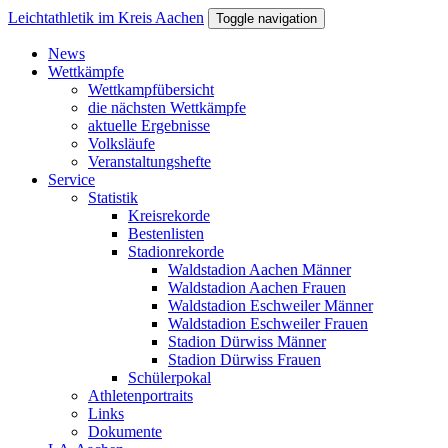
Direkt zum Inhalt
Leichtathletik im Kreis Aachen
Toggle navigation
News
Wettkämpfe
Wettkampfübersicht
die nächsten Wettkämpfe
aktuelle Ergebnisse
Volksläufe
Veranstaltungshefte
Service
Statistik
Kreisrekorde
Bestenlisten
Stadionrekorde
Waldstadion Aachen Männer
Waldstadion Aachen Frauen
Waldstadion Eschweiler Männer
Waldstadion Eschweiler Frauen
Stadion Dürwiss Männer
Stadion Dürwiss Frauen
Schülerpokal
Athletenportraits
Links
Dokumente