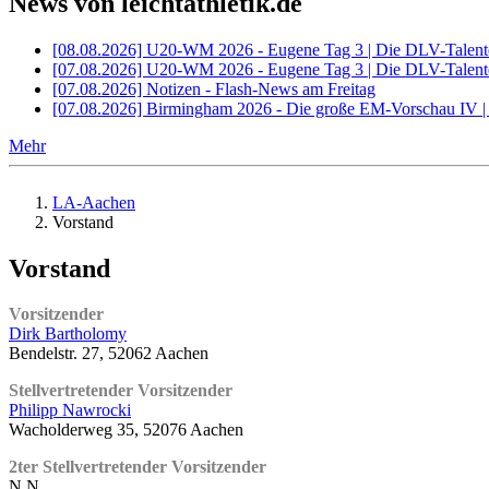
News von leichtathletik.de
[08.08.2026] U20-WM 2026 - Eugene Tag 3 | Die DLV-Talente
[07.08.2026] U20-WM 2026 - Eugene Tag 3 | Die DLV-Talent
[07.08.2026] Notizen - Flash-News am Freitag
[07.08.2026] Birmingham 2026 - Die große EM-Vorschau IV 
Mehr
LA-Aachen
Vorstand
Vorstand
Vorsitzender
Dirk Bartholomy
Bendelstr. 27, 52062 Aachen
Stellvertretender Vorsitzender
Philipp Nawrocki
Wacholderweg 35, 52076 Aachen
2ter Stellvertretender Vorsitzender
N.N.