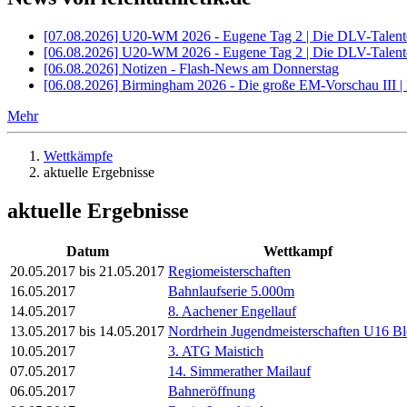
[07.08.2026] U20-WM 2026 - Eugene Tag 2 | Die DLV-Talente
[06.08.2026] U20-WM 2026 - Eugene Tag 2 | Die DLV-Talent
[06.08.2026] Notizen - Flash-News am Donnerstag
[06.08.2026] Birmingham 2026 - Die große EM-Vorschau III |
Mehr
Wettkämpfe
aktuelle Ergebnisse
aktuelle Ergebnisse
Datum
Wettkampf
20.05.2017
bis
21.05.2017
Regiomeisterschaften
16.05.2017
Bahnlaufserie 5.000m
14.05.2017
8. Aachener Engellauf
13.05.2017
bis
14.05.2017
Nordrhein Jugendmeisterschaften U16 B
10.05.2017
3. ATG Maistich
07.05.2017
14. Simmerather Mailauf
06.05.2017
Bahneröffnung