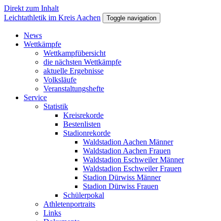
Direkt zum Inhalt
Leichtathletik im Kreis Aachen
Toggle navigation
News
Wettkämpfe
Wettkampfübersicht
die nächsten Wettkämpfe
aktuelle Ergebnisse
Volksläufe
Veranstaltungshefte
Service
Statistik
Kreisrekorde
Bestenlisten
Stadionrekorde
Waldstadion Aachen Männer
Waldstadion Aachen Frauen
Waldstadion Eschweiler Männer
Waldstadion Eschweiler Frauen
Stadion Dürwiss Männer
Stadion Dürwiss Frauen
Schülerpokal
Athletenportraits
Links