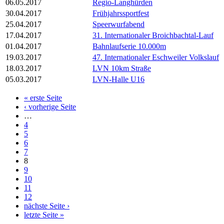
06.05.2017
Regio-Langhürden
30.04.2017
Frühjahrssportfest
25.04.2017
Speerwurfabend
17.04.2017
31. Internationaler Broichbachtal-Lauf
01.04.2017
Bahnlaufserie 10.000m
19.03.2017
47. Internationaler Eschweiler Volkslauf
18.03.2017
LVN 10km Straße
05.03.2017
LVN-Halle U16
« erste Seite
‹ vorherige Seite
…
4
5
6
7
8
9
10
11
12
nächste Seite ›
letzte Seite »