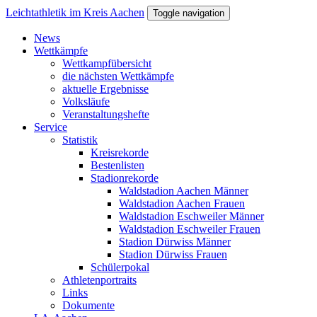
Direkt zum Inhalt
Leichtathletik im Kreis Aachen
Toggle navigation
News
Wettkämpfe
Wettkampfübersicht
die nächsten Wettkämpfe
aktuelle Ergebnisse
Volksläufe
Veranstaltungshefte
Service
Statistik
Kreisrekorde
Bestenlisten
Stadionrekorde
Waldstadion Aachen Männer
Waldstadion Aachen Frauen
Waldstadion Eschweiler Männer
Waldstadion Eschweiler Frauen
Stadion Dürwiss Männer
Stadion Dürwiss Frauen
Schülerpokal
Athletenportraits
Links
Dokumente