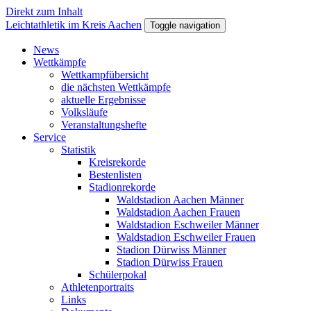
Direkt zum Inhalt
Leichtathletik im Kreis Aachen
Toggle navigation
News
Wettkämpfe
Wettkampfübersicht
die nächsten Wettkämpfe
aktuelle Ergebnisse
Volksläufe
Veranstaltungshefte
Service
Statistik
Kreisrekorde
Bestenlisten
Stadionrekorde
Waldstadion Aachen Männer
Waldstadion Aachen Frauen
Waldstadion Eschweiler Männer
Waldstadion Eschweiler Frauen
Stadion Dürwiss Männer
Stadion Dürwiss Frauen
Schülerpokal
Athletenportraits
Links